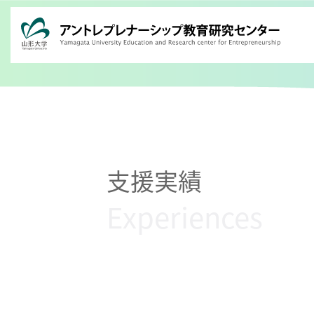
Skip
to
content
支援実績
Experiences