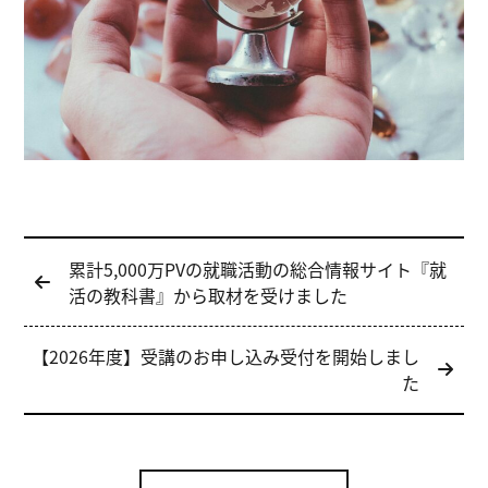
投
累計5,000万PVの就職活動の総合情報サイト『就
稿
活の教科書』から取材を受けました
ナ
【2026年度】受講のお申し込み受付を開始しまし
ビ
た
ゲ
ー