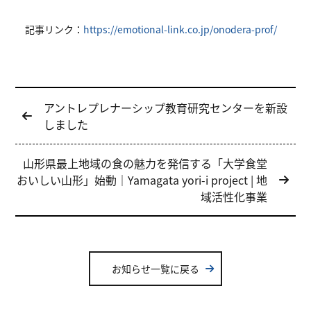
記事リンク：
https://emotional-link.co.jp/onodera-prof/
投
アントレプレナーシップ教育研究センターを新設
稿
しました
ナ
山形県最上地域の食の魅力を発信する「大学食堂
ビ
おいしい山形」始動｜Yamagata yori-i project | 地
ゲ
域活性化事業
ー
シ
ョ
お知らせ一覧に戻る
ン